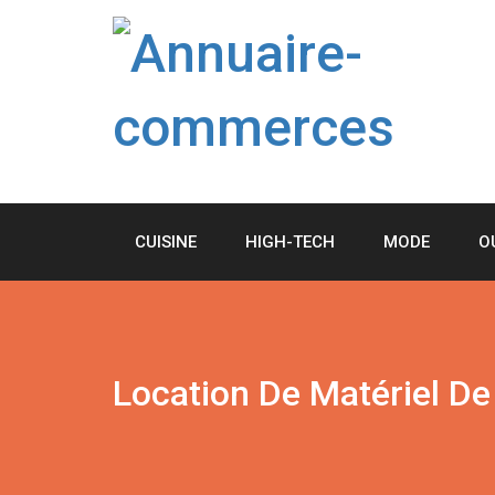
Skip
to
content
CUISINE
HIGH-TECH
MODE
O
Location De Matériel De